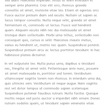
sed diam. Maecenas imperdiet tellus at enim interdum et
semper ante pharetra. Cras elit orci, rhoncus gravida
convallis sit amet, molestie vitae leo. Etiam at egestas orci.
Fusce auctor pretium diam sed iaculis. Nullam ut sapien ac
lacus tempor convallis. Nulla neque velit, gravida sit amet
fermentum et, commodo ut lectus. Fusce sed hendrerit
quam. Aliquam iaculis nibh nec dui malesuada sit amet
tristique diam sollicitudin. Morbi urna tellus, sollicitudin non
consequat quis, cursus in velit. Maecenas mauris metus,
varius eu hendrerit ut, mattis nec quam. Suspendisse potenti.
Suspendisse pretium arcu ac lectus porttitor tincidunt. In hac
habitasse platea dictumst.
In vel vulputate leo. Nulla purus urna, dapibus a tincidunt
nec, fringilla sit amet velit. Pellentesque ante nunc, posuere
sit amet malesuada in, porttitor sed lorem. Vestibulum
ullamcorper sagittis lorem non rhoncus. In interdum urna dui,
quis ultricies sem. Vestibulum at neque augue. Nam sagittis
nisl vel dolor tempus id commodo sapien scelerisque.
Suspendisse pulvinar faucibus rutrum. Nulla facilisi. Quisque
mollis neque sed justo auctor a imperdiet nibh ornare. Donec
rutrum sodales quam, ut tincidunt sapien venenatis vitae.