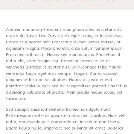
Arenean nonummy hendrerit mau phaselntes nascetur ridic
ulusm dui fusce feu. Cras vitae neque turpis, in luctus risus.
Donec et placerat orci. Praesent pulvinar lectus massa, at
dignissim magna. Morbi pharetra ante elit, in tempor ipsum.
Proin nec nibh diam. Mauris sed mauris lacus. Phasellus id
nulla elit, vitae feugiat est. Donec at lorem ac dolor
venenatis ultricies et auctor nisl. Ut in congue felis. Mauris
venenatis turpis eget eros semper feugiat. Donec suscipit
aliquam tellus non vestibulum. Mauris ut justo in erat
porttitor vehicula eget sed mi. Suspendisse potenti. Phasellus
adipiscing vulputate pharetra. Proin iaculis neque lacus, vel
lacinia dui.
Sed suscipit euismod eleifend. Donec non ligula nunc.
Pellentesque molestie posuere metus nec faucibus. Nam velit
nulla, malesuada quis commodo eu, interdum non libero.
Etiam ligula nulla, imperdiet nec pulvinar sit amet, sodales